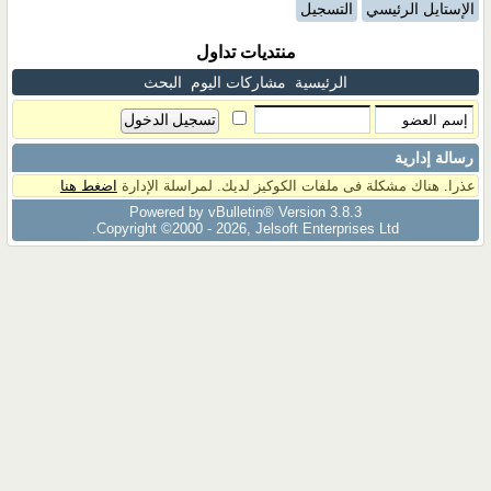
الإستايل الرئيسي
التسجيل
منتديات تداول
الرئيسية
مشاركات اليوم
البحث
رسالة إدارية
عذرا. هناك مشكلة فى ملفات الكوكيز لديك. لمراسلة الإدارة
اضغط هنا
Powered by vBulletin® Version 3.8.3
Copyright ©2000 - 2026, Jelsoft Enterprises Ltd.