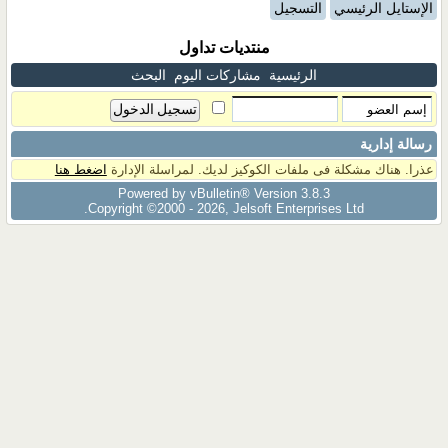
الإستايل الرئيسي
التسجيل
منتديات تداول
الرئيسية
مشاركات اليوم
البحث
رسالة إدارية
عذرا. هناك مشكلة فى ملفات الكوكيز لديك. لمراسلة الإدارة
اضغط هنا
Powered by vBulletin® Version 3.8.3
Copyright ©2000 - 2026, Jelsoft Enterprises Ltd.