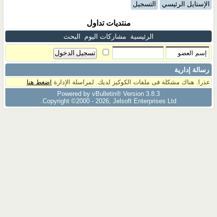
الإستايل الرئيسي
التسجيل
منتديات تداول
الرئيسية
مشاركات اليوم
البحث
رسالة إدارية
عذرا. هناك مشكلة فى ملفات الكوكيز لديك. لمراسلة الإدارة
اضغط هنا
Powered by vBulletin® Version 3.8.3
Copyright ©2000 - 2026, Jelsoft Enterprises Ltd.