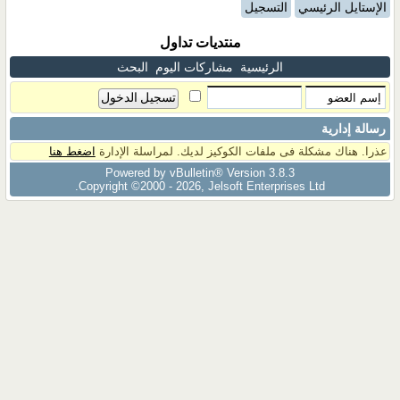
الإستايل الرئيسي
التسجيل
منتديات تداول
الرئيسية
مشاركات اليوم
البحث
رسالة إدارية
عذرا. هناك مشكلة فى ملفات الكوكيز لديك. لمراسلة الإدارة
اضغط هنا
Powered by vBulletin® Version 3.8.3
Copyright ©2000 - 2026, Jelsoft Enterprises Ltd.