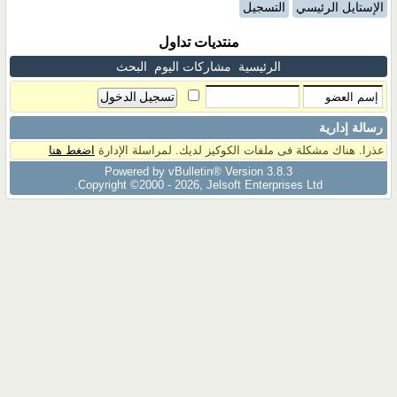
الإستايل الرئيسي
التسجيل
منتديات تداول
الرئيسية
مشاركات اليوم
البحث
رسالة إدارية
عذرا. هناك مشكلة فى ملفات الكوكيز لديك. لمراسلة الإدارة
اضغط هنا
Powered by vBulletin® Version 3.8.3
Copyright ©2000 - 2026, Jelsoft Enterprises Ltd.