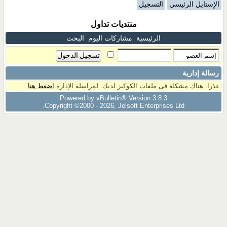
الإستايل الرئيسي
التسجيل
منتديات تداول
الرئيسية
مشاركات اليوم
البحث
رسالة إدارية
عذرا. هناك مشكلة فى ملفات الكوكيز لديك. لمراسلة الإدارة
اضغط هنا
Powered by vBulletin® Version 3.8.3
Copyright ©2000 - 2026, Jelsoft Enterprises Ltd.