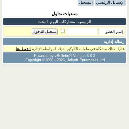
الإستايل الرئيسي
التسجيل
منتديات تداول
الرئيسية
مشاركات اليوم
البحث
رسالة إدارية
عذرا. هناك مشكلة فى ملفات الكوكيز لديك. لمراسلة الإدارة
اضغط هنا
Powered by vBulletin® Version 3.8.3
Copyright ©2000 - 2026, Jelsoft Enterprises Ltd.