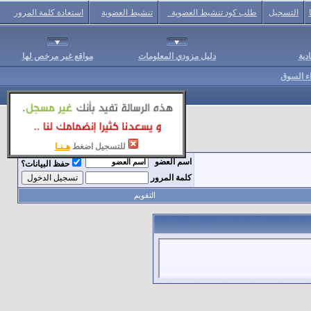
التسجيل
طلب كود تنشيط العضوية
تنشيط العضوية
استعادة كلمة المرور
دية
دليل مزودي المعلومات
مواقع غير مرخص لها
اء السوق
للتسجيل اضغط
هـنـا
اسم العضو
حفظ البيانات؟
كلمة المرور
التقويم