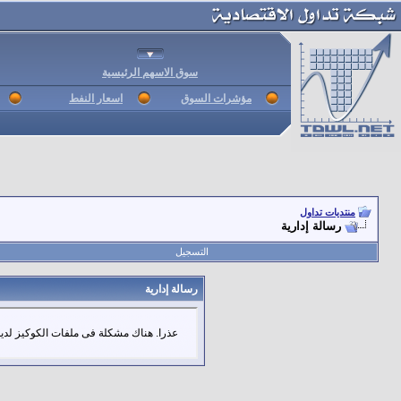
سوق الاسهم الرئيسية
مؤشرات السوق
اسعار النفط
منتديات تداول
رسالة إدارية
التسجيل
رسالة إدارية
عذرا. هناك مشكلة فى ملفات الكوكيز لديك