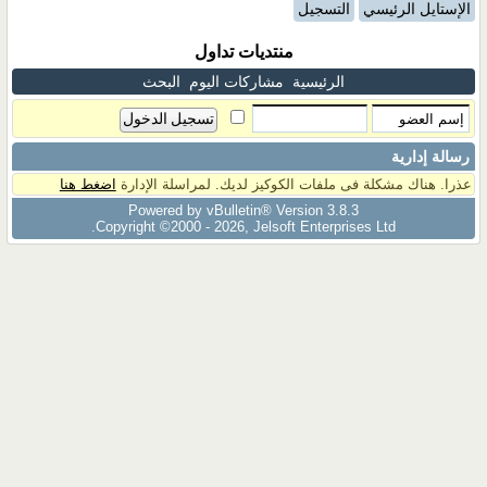
الإستايل الرئيسي
التسجيل
منتديات تداول
الرئيسية
مشاركات اليوم
البحث
رسالة إدارية
عذرا. هناك مشكلة فى ملفات الكوكيز لديك. لمراسلة الإدارة
اضغط هنا
Powered by vBulletin® Version 3.8.3
Copyright ©2000 - 2026, Jelsoft Enterprises Ltd.