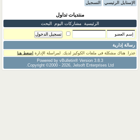
الإستايل الرئيسي
التسجيل
منتديات تداول
الرئيسية
مشاركات اليوم
البحث
رسالة إدارية
عذرا. هناك مشكلة فى ملفات الكوكيز لديك. لمراسلة الإدارة
اضغط هنا
Powered by vBulletin® Version 3.8.3
Copyright ©2000 - 2026, Jelsoft Enterprises Ltd.