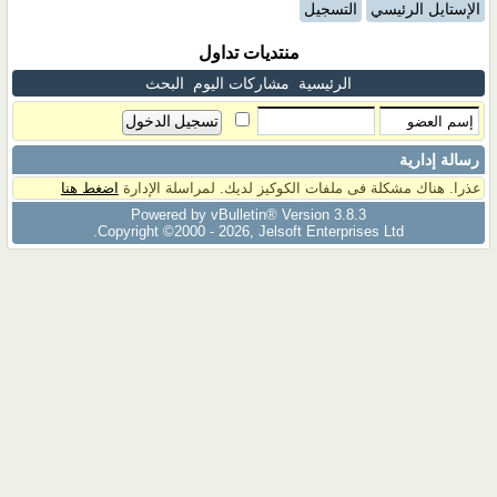
الإستايل الرئيسي
التسجيل
منتديات تداول
الرئيسية
مشاركات اليوم
البحث
رسالة إدارية
عذرا. هناك مشكلة فى ملفات الكوكيز لديك. لمراسلة الإدارة
اضغط هنا
Powered by vBulletin® Version 3.8.3
Copyright ©2000 - 2026, Jelsoft Enterprises Ltd.