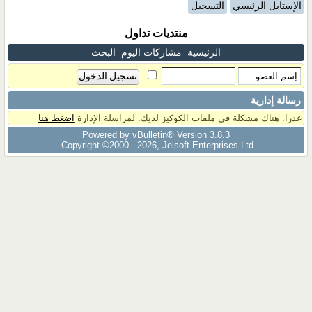
الإستايل الرئيسي
التسجيل
منتديات تداول
الرئيسية
مشاركات اليوم
البحث
رسالة إدارية
عذرا. هناك مشكلة فى ملفات الكوكيز لديك. لمراسلة الإدارة
اضغط هنا
Powered by vBulletin® Version 3.8.3
Copyright ©2000 - 2026, Jelsoft Enterprises Ltd.