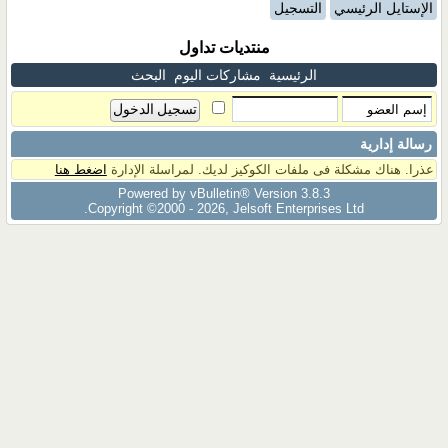
الإستايل الرئيسي
التسجيل
منتديات تداول
الرئيسية
مشاركات اليوم
البحث
رسالة إدارية
عذرا. هناك مشكلة فى ملفات الكوكيز لديك. لمراسلة الإدارة
اضغط هنا
Powered by vBulletin® Version 3.8.3
Copyright ©2000 - 2026, Jelsoft Enterprises Ltd.