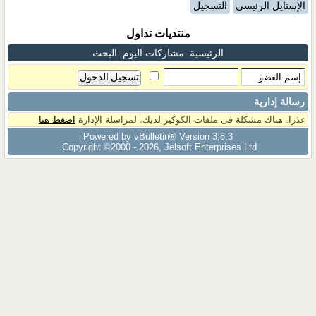
الإستايل الرئيسي
التسجيل
منتديات تداول
الرئيسية
مشاركات اليوم
البحث
رسالة إدارية
عذرا. هناك مشكلة فى ملفات الكوكيز لديك. لمراسلة الإدارة
اضغط هنا
Powered by vBulletin® Version 3.8.3
Copyright ©2000 - 2026, Jelsoft Enterprises Ltd.