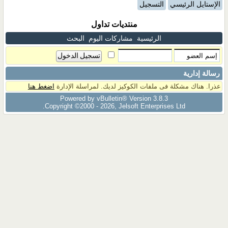
الإستايل الرئيسي
التسجيل
منتديات تداول
الرئيسية
مشاركات اليوم
البحث
رسالة إدارية
عذرا. هناك مشكلة فى ملفات الكوكيز لديك. لمراسلة الإدارة
اضغط هنا
Powered by vBulletin® Version 3.8.3
Copyright ©2000 - 2026, Jelsoft Enterprises Ltd.