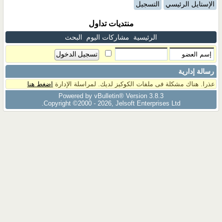
الإستايل الرئيسي
التسجيل
منتديات تداول
الرئيسية
مشاركات اليوم
البحث
رسالة إدارية
عذرا. هناك مشكلة فى ملفات الكوكيز لديك. لمراسلة الإدارة
اضغط هنا
Powered by vBulletin® Version 3.8.3
Copyright ©2000 - 2026, Jelsoft Enterprises Ltd.