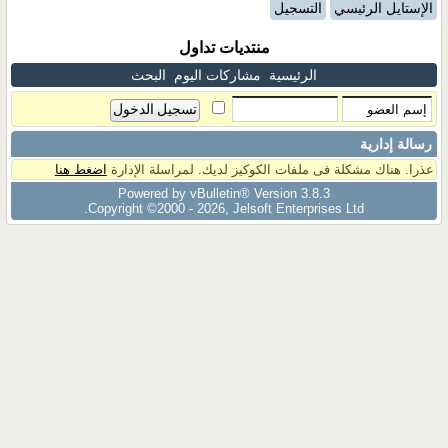
الإستايل الرئيسي
التسجيل
منتديات تداول
الرئيسية
مشاركات اليوم
البحث
رسالة إدارية
عذرا. هناك مشكلة فى ملفات الكوكيز لديك. لمراسلة الإدارة
اضغط هنا
Powered by vBulletin® Version 3.8.3
Copyright ©2000 - 2026, Jelsoft Enterprises Ltd.