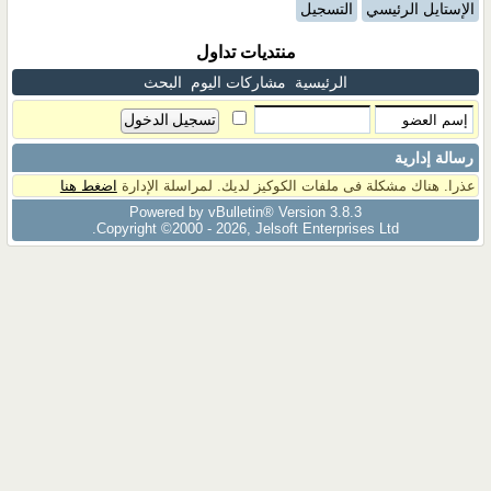
الإستايل الرئيسي
التسجيل
منتديات تداول
الرئيسية
مشاركات اليوم
البحث
رسالة إدارية
عذرا. هناك مشكلة فى ملفات الكوكيز لديك. لمراسلة الإدارة
اضغط هنا
Powered by vBulletin® Version 3.8.3
Copyright ©2000 - 2026, Jelsoft Enterprises Ltd.