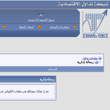
سوق الاسهم الرئيسية
مؤشرات السوق
اسعار النفط
منتديات تداول
رسالة إدارية
التسجيل
رسالة إدارية
عذرا. هناك مشكلة فى ملفات الكوكيز لديك