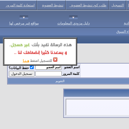
التسجيل
طلب كود تنشيط العضوية
تنشيط العضوية
استعادة كلمة المرور
دية
دليل مزودي المعلومات
مواقع غير مرخص لها
اء السوق
للتسجيل اضغط
هـنـا
اسم العضو
حفظ البيانات؟
كلمة المرور
التقويم