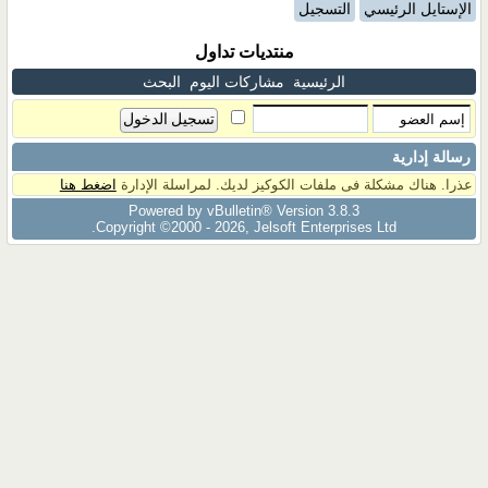
الإستايل الرئيسي
التسجيل
منتديات تداول
الرئيسية
مشاركات اليوم
البحث
رسالة إدارية
عذرا. هناك مشكلة فى ملفات الكوكيز لديك. لمراسلة الإدارة
اضغط هنا
Powered by vBulletin® Version 3.8.3
Copyright ©2000 - 2026, Jelsoft Enterprises Ltd.