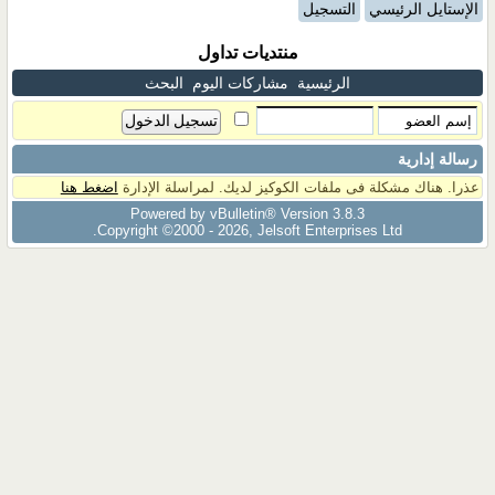
الإستايل الرئيسي
التسجيل
منتديات تداول
الرئيسية
مشاركات اليوم
البحث
رسالة إدارية
عذرا. هناك مشكلة فى ملفات الكوكيز لديك. لمراسلة الإدارة
اضغط هنا
Powered by vBulletin® Version 3.8.3
Copyright ©2000 - 2026, Jelsoft Enterprises Ltd.