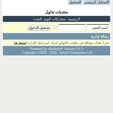
الإستايل الرئيسي
التسجيل
منتديات تداول
الرئيسية
مشاركات اليوم
البحث
رسالة إدارية
عذرا. هناك مشكلة فى ملفات الكوكيز لديك. لمراسلة الإدارة
اضغط هنا
Powered by vBulletin® Version 3.8.3
Copyright ©2000 - 2026, Jelsoft Enterprises Ltd.