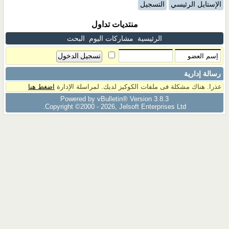
الإستايل الرئيسي
التسجيل
منتديات تداول
الرئيسية
مشاركات اليوم
البحث
رسالة إدارية
عذرا. هناك مشكلة فى ملفات الكوكيز لديك. لمراسلة الإدارة
اضغط هنا
Powered by vBulletin® Version 3.8.3
Copyright ©2000 - 2026, Jelsoft Enterprises Ltd.