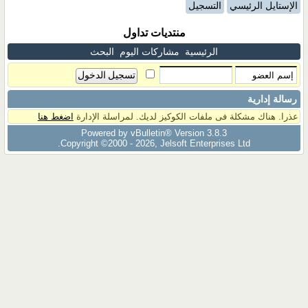
الإستايل الرئيسي
التسجيل
منتديات تداول
الرئيسية
مشاركات اليوم
البحث
رسالة إدارية
عذرا. هناك مشكلة فى ملفات الكوكيز لديك. لمراسلة الإدارة
اضغط هنا
Powered by vBulletin® Version 3.8.3
Copyright ©2000 - 2026, Jelsoft Enterprises Ltd.