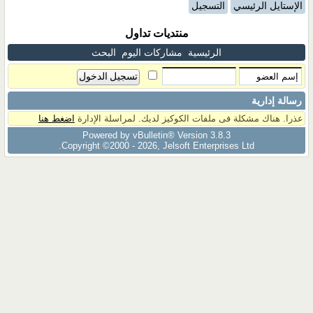
الإستايل الرئيسي
التسجيل
منتديات تداول
الرئيسية
مشاركات اليوم
البحث
رسالة إدارية
عذرا. هناك مشكلة فى ملفات الكوكيز لديك. لمراسلة الإدارة
اضغط هنا
Powered by vBulletin® Version 3.8.3
Copyright ©2000 - 2026, Jelsoft Enterprises Ltd.