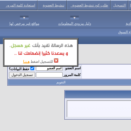
التسجيل
طلب كود تنشيط العضوية
تنشيط العضوية
استعادة كلمة المرور
دية
دليل مزودي المعلومات
مواقع غير مرخص لها
اء السوق
للتسجيل اضغط
هـنـا
اسم العضو
حفظ البيانات؟
كلمة المرور
التقويم