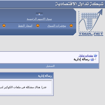
سوق الاسهم الرئيسية
مؤشرات السوق
اسعار النفط
منتديات تداول
رسالة إدارية
التسجيل
رسالة إدارية
عذرا. هناك مشكلة فى ملفات الكوكيز لديك