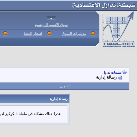
سوق الاسهم الرئيسية
مؤشرات السوق
اسعار النفط
منتديات تداول
رسالة إدارية
التسجيل
رسالة إدارية
عذرا. هناك مشكلة فى ملفات الكوكيز لديك