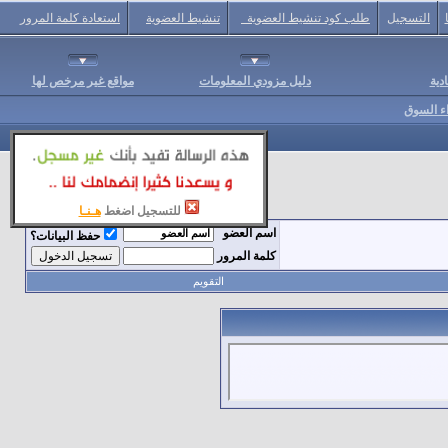
التسجيل
طلب كود تنشيط العضوية
تنشيط العضوية
استعادة كلمة المرور
دية
دليل مزودي المعلومات
مواقع غير مرخص لها
اء السوق
للتسجيل اضغط
هـنـا
اسم العضو
حفظ البيانات؟
كلمة المرور
التقويم