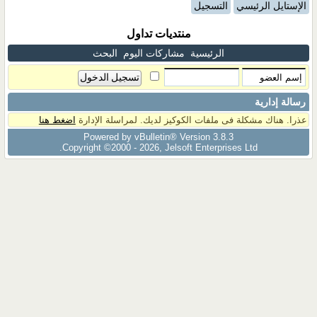
الإستايل الرئيسي
التسجيل
منتديات تداول
الرئيسية
مشاركات اليوم
البحث
رسالة إدارية
عذرا. هناك مشكلة فى ملفات الكوكيز لديك. لمراسلة الإدارة
اضغط هنا
Powered by vBulletin® Version 3.8.3
Copyright ©2000 - 2026, Jelsoft Enterprises Ltd.