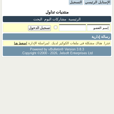
الإستايل الرئيسي
التسجيل
منتديات تداول
الرئيسية
مشاركات اليوم
البحث
رسالة إدارية
عذرا. هناك مشكلة فى ملفات الكوكيز لديك. لمراسلة الإدارة
اضغط هنا
Powered by vBulletin® Version 3.8.3
Copyright ©2000 - 2026, Jelsoft Enterprises Ltd.