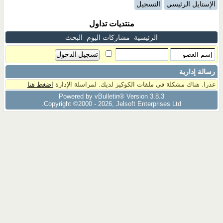
الإستايل الرئيسي
التسجيل
منتديات تداول
الرئيسية
مشاركات اليوم
البحث
رسالة إدارية
عذرا. هناك مشكلة فى ملفات الكوكيز لديك. لمراسلة الإدارة
اضغط هنا
Powered by vBulletin® Version 3.8.3
Copyright ©2000 - 2026, Jelsoft Enterprises Ltd.