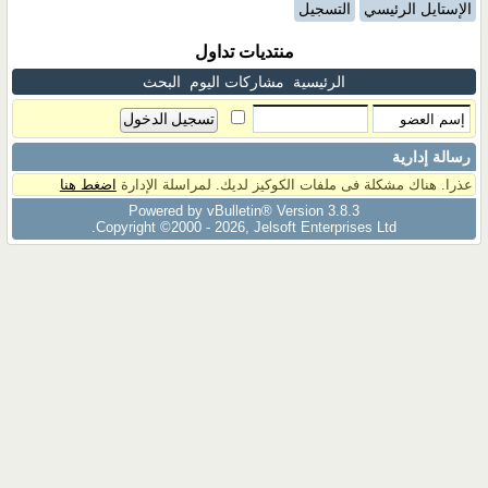
الإستايل الرئيسي
التسجيل
منتديات تداول
الرئيسية
مشاركات اليوم
البحث
رسالة إدارية
عذرا. هناك مشكلة فى ملفات الكوكيز لديك. لمراسلة الإدارة
اضغط هنا
Powered by vBulletin® Version 3.8.3
Copyright ©2000 - 2026, Jelsoft Enterprises Ltd.