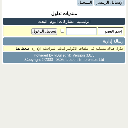
الإستايل الرئيسي
التسجيل
منتديات تداول
الرئيسية
مشاركات اليوم
البحث
رسالة إدارية
عذرا. هناك مشكلة فى ملفات الكوكيز لديك. لمراسلة الإدارة
اضغط هنا
Powered by vBulletin® Version 3.8.3
Copyright ©2000 - 2026, Jelsoft Enterprises Ltd.