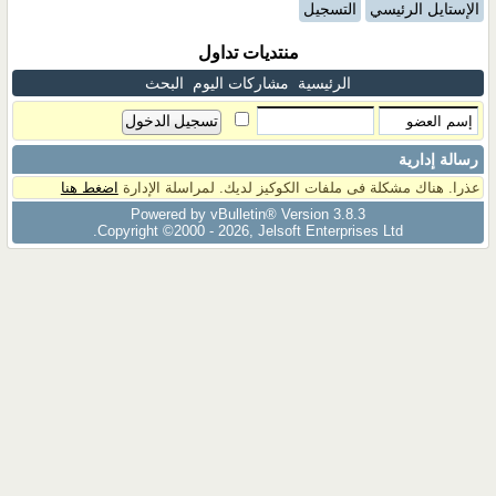
الإستايل الرئيسي
التسجيل
منتديات تداول
الرئيسية
مشاركات اليوم
البحث
رسالة إدارية
عذرا. هناك مشكلة فى ملفات الكوكيز لديك. لمراسلة الإدارة
اضغط هنا
Powered by vBulletin® Version 3.8.3
Copyright ©2000 - 2026, Jelsoft Enterprises Ltd.