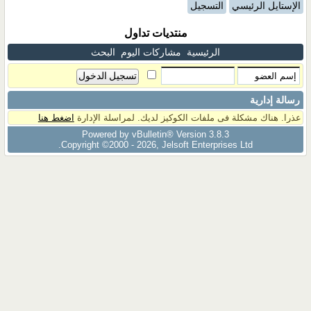
الإستايل الرئيسي
التسجيل
منتديات تداول
الرئيسية
مشاركات اليوم
البحث
رسالة إدارية
عذرا. هناك مشكلة فى ملفات الكوكيز لديك. لمراسلة الإدارة
اضغط هنا
Powered by vBulletin® Version 3.8.3
Copyright ©2000 - 2026, Jelsoft Enterprises Ltd.