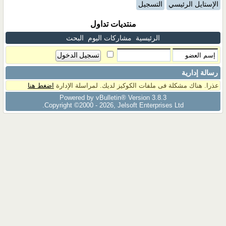
الإستايل الرئيسي
التسجيل
منتديات تداول
الرئيسية
مشاركات اليوم
البحث
رسالة إدارية
عذرا. هناك مشكلة فى ملفات الكوكيز لديك. لمراسلة الإدارة
اضغط هنا
Powered by vBulletin® Version 3.8.3
Copyright ©2000 - 2026, Jelsoft Enterprises Ltd.