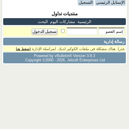
الإستايل الرئيسي
التسجيل
منتديات تداول
الرئيسية
مشاركات اليوم
البحث
رسالة إدارية
عذرا. هناك مشكلة فى ملفات الكوكيز لديك. لمراسلة الإدارة
اضغط هنا
Powered by vBulletin® Version 3.8.3
Copyright ©2000 - 2026, Jelsoft Enterprises Ltd.