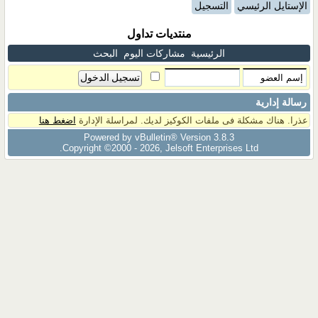
الإستايل الرئيسي
التسجيل
منتديات تداول
الرئيسية
مشاركات اليوم
البحث
رسالة إدارية
عذرا. هناك مشكلة فى ملفات الكوكيز لديك. لمراسلة الإدارة
اضغط هنا
Powered by vBulletin® Version 3.8.3
Copyright ©2000 - 2026, Jelsoft Enterprises Ltd.