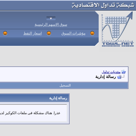
سوق الاسهم الرئيسية
مؤشرات السوق
اسعار النفط
منتديات تداول
رسالة إدارية
التسجيل
رسالة إدارية
عذرا. هناك مشكلة فى ملفات الكوكيز لديك