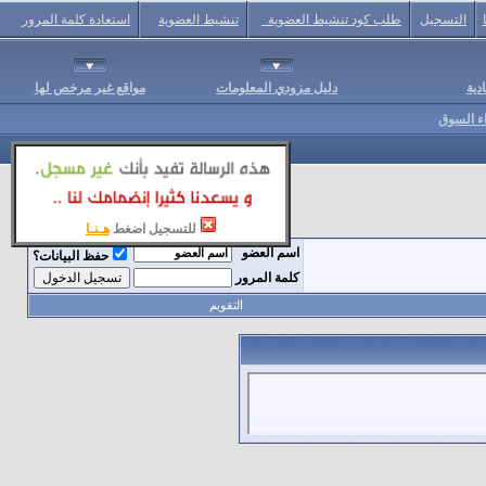
التسجيل
طلب كود تنشيط العضوية
تنشيط العضوية
استعادة كلمة المرور
دية
دليل مزودي المعلومات
مواقع غير مرخص لها
اء السوق
للتسجيل اضغط
هـنـا
اسم العضو
حفظ البيانات؟
كلمة المرور
التقويم