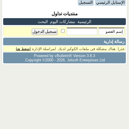
الإستايل الرئيسي
التسجيل
منتديات تداول
الرئيسية
مشاركات اليوم
البحث
رسالة إدارية
عذرا. هناك مشكلة فى ملفات الكوكيز لديك. لمراسلة الإدارة
اضغط هنا
Powered by vBulletin® Version 3.8.3
Copyright ©2000 - 2026, Jelsoft Enterprises Ltd.