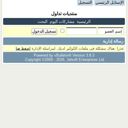
الإستايل الرئيسي
التسجيل
منتديات تداول
الرئيسية
مشاركات اليوم
البحث
رسالة إدارية
عذرا. هناك مشكلة فى ملفات الكوكيز لديك. لمراسلة الإدارة
اضغط هنا
Powered by vBulletin® Version 3.8.3
Copyright ©2000 - 2026, Jelsoft Enterprises Ltd.