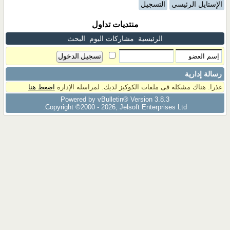
الإستايل الرئيسي
التسجيل
منتديات تداول
الرئيسية
مشاركات اليوم
البحث
رسالة إدارية
عذرا. هناك مشكلة فى ملفات الكوكيز لديك. لمراسلة الإدارة
اضغط هنا
Powered by vBulletin® Version 3.8.3
Copyright ©2000 - 2026, Jelsoft Enterprises Ltd.