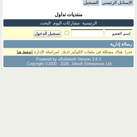
الإستايل الرئيسي
التسجيل
منتديات تداول
الرئيسية
مشاركات اليوم
البحث
رسالة إدارية
عذرا. هناك مشكلة فى ملفات الكوكيز لديك. لمراسلة الإدارة
اضغط هنا
Powered by vBulletin® Version 3.8.3
Copyright ©2000 - 2026, Jelsoft Enterprises Ltd.