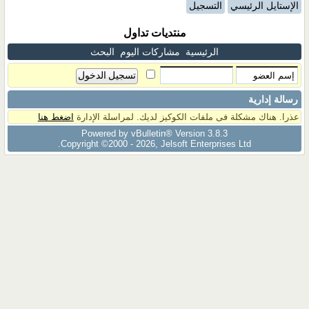
الإستايل الرئيسي
التسجيل
منتديات تداول
الرئيسية
مشاركات اليوم
البحث
رسالة إدارية
عذرا. هناك مشكلة فى ملفات الكوكيز لديك. لمراسلة الإدارة
اضغط هنا
Powered by vBulletin® Version 3.8.3
Copyright ©2000 - 2026, Jelsoft Enterprises Ltd.