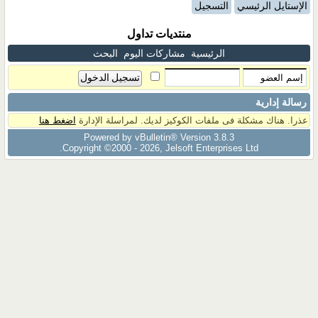
الإستايل الرئيسي
التسجيل
منتديات تداول
الرئيسية
مشاركات اليوم
البحث
رسالة إدارية
عذرا. هناك مشكلة فى ملفات الكوكيز لديك. لمراسلة الإدارة
اضغط هنا
Powered by vBulletin® Version 3.8.3
Copyright ©2000 - 2026, Jelsoft Enterprises Ltd.