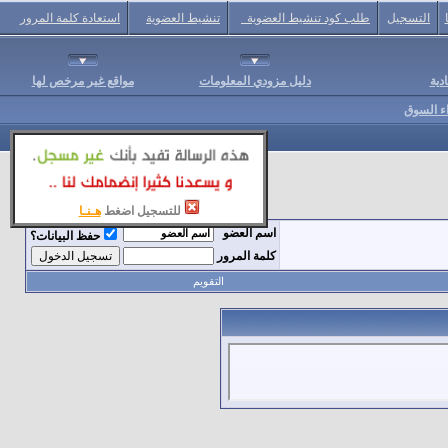
التسجيل
طلب كود تنشيط العضوية
تنشيط العضوية
استعادة كلمة المرور
دية
دليل مزودي المعلومات
مواقع غير مرخص لها
اء السوق
للتسجيل اضغط
هـنـا
اسم العضو
حفظ البيانات؟
كلمة المرور
التقويم