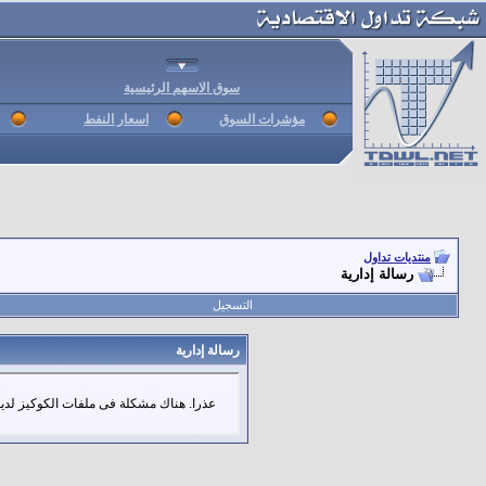
سوق الاسهم الرئيسية
مؤشرات السوق
اسعار النفط
منتديات تداول
رسالة إدارية
التسجيل
رسالة إدارية
عذرا. هناك مشكلة فى ملفات الكوكيز لديك