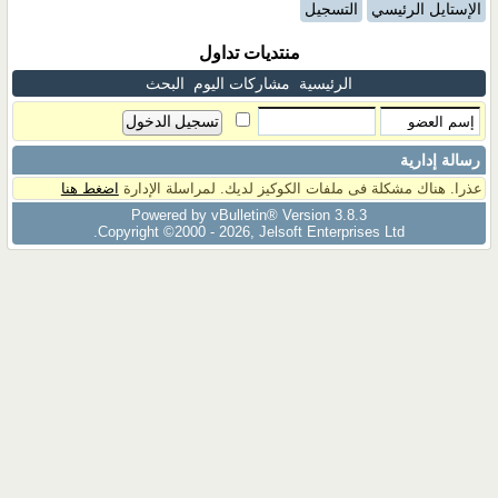
الإستايل الرئيسي
التسجيل
منتديات تداول
الرئيسية
مشاركات اليوم
البحث
رسالة إدارية
عذرا. هناك مشكلة فى ملفات الكوكيز لديك. لمراسلة الإدارة
اضغط هنا
Powered by vBulletin® Version 3.8.3
Copyright ©2000 - 2026, Jelsoft Enterprises Ltd.