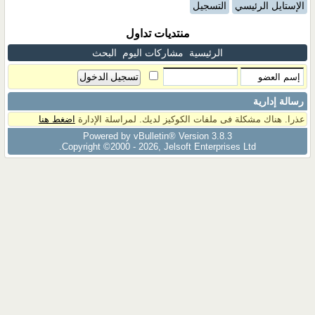
الإستايل الرئيسي
التسجيل
منتديات تداول
الرئيسية
مشاركات اليوم
البحث
رسالة إدارية
عذرا. هناك مشكلة فى ملفات الكوكيز لديك. لمراسلة الإدارة
اضغط هنا
Powered by vBulletin® Version 3.8.3
Copyright ©2000 - 2026, Jelsoft Enterprises Ltd.