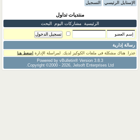
الإستايل الرئيسي
التسجيل
منتديات تداول
الرئيسية
مشاركات اليوم
البحث
رسالة إدارية
عذرا. هناك مشكلة فى ملفات الكوكيز لديك. لمراسلة الإدارة
اضغط هنا
Powered by vBulletin® Version 3.8.3
Copyright ©2000 - 2026, Jelsoft Enterprises Ltd.