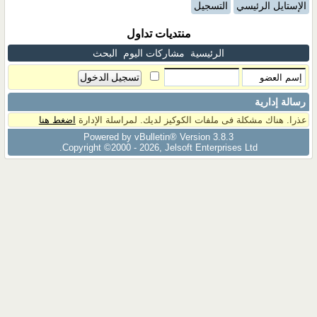
الإستايل الرئيسي
التسجيل
منتديات تداول
الرئيسية
مشاركات اليوم
البحث
رسالة إدارية
عذرا. هناك مشكلة فى ملفات الكوكيز لديك. لمراسلة الإدارة
اضغط هنا
Powered by vBulletin® Version 3.8.3
Copyright ©2000 - 2026, Jelsoft Enterprises Ltd.