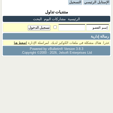
الإستايل الرئيسي
التسجيل
منتديات تداول
الرئيسية
مشاركات اليوم
البحث
رسالة إدارية
عذرا. هناك مشكلة فى ملفات الكوكيز لديك. لمراسلة الإدارة
اضغط هنا
Powered by vBulletin® Version 3.8.3
Copyright ©2000 - 2026, Jelsoft Enterprises Ltd.